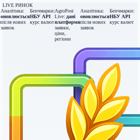
LIVE РИНОК
Аналітика:
Бенчмарки:
AgroPost
Аналітика:
Бенчмарки:
оновлюється
НБУ API
Live:
дані
оновлюється
НБУ API
після нових
курс валют
платформи
після нових
курс валют
заявок
заявки,
заявок
ціни,
регіони