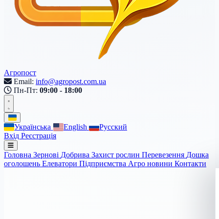
Агропост
Email:
info@agropost.com.ua
Пн-Пт:
09:00 - 18:00
Українська
English
Русский
Вхід
Реєстрація
Головна
Зернові
Добрива
Захист рослин
Перевезення
Дошка
оголошень
Елеватори
Підприємства
Агро новини
Контакти