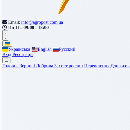
Email:
info@agropost.com.ua
Пн-Пт:
09:00 - 18:00
Українська
English
Русский
Вхід
Реєстрація
Головна
Зернові
Добрива
Захист рослин
Перевезення
Дошка о