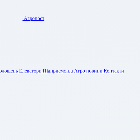
Агропост
голошень
Елеватори
Підприємства
Агро новини
Контакти