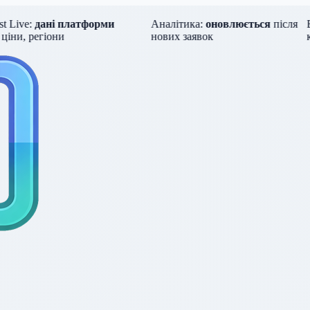
Live:
дані платформи
Аналітика:
оновлюється
після
Бе
ни, регіони
нових заявок
ку