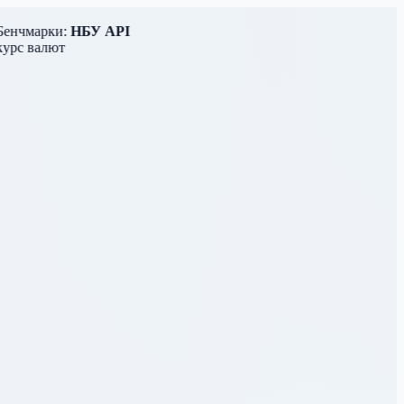
нчмарки:
НБУ API
рс валют