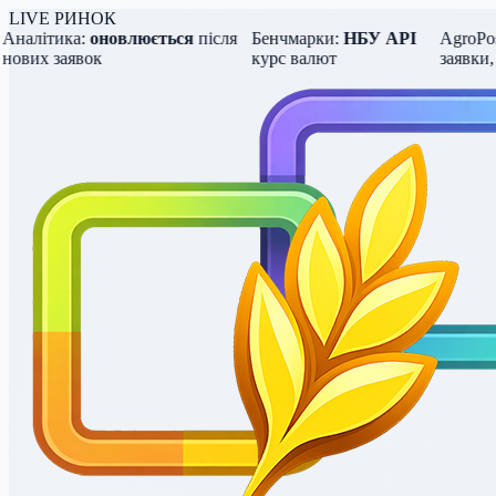
LIVE РИНОК
алітика:
оновлюється
після
Бенчмарки:
НБУ API
AgroPost 
вих заявок
курс валют
заявки, ці