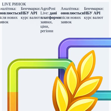
LIVE РИНОК
алітика:
Бенчмарки:
AgroPost
Аналітика:
Бенчмарки:
новлюється
НБУ API
Live:
дані
оновлюється
НБУ API
сля нових
курс валют
платформи
після нових
курс валют
явок
заявки,
заявок
ціни,
регіони