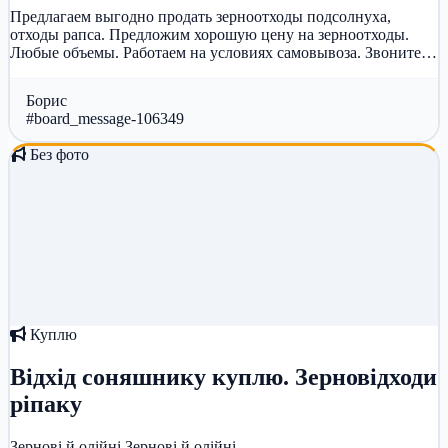
Предлагаем выгодно продать зерноотходы подсолнуха,
отходы рапса. Предложим хорошую цену на зерноотходы.
Любые объемы. Работаем на условиях самовывоза. Звоните!
0967003389 Борис
Борис
#board_message-106349
Без фото
Куплю
Відхід соняшнику куплю. Зерновідходи
ріпаку
Зернові й олійні
Зернові й олійні