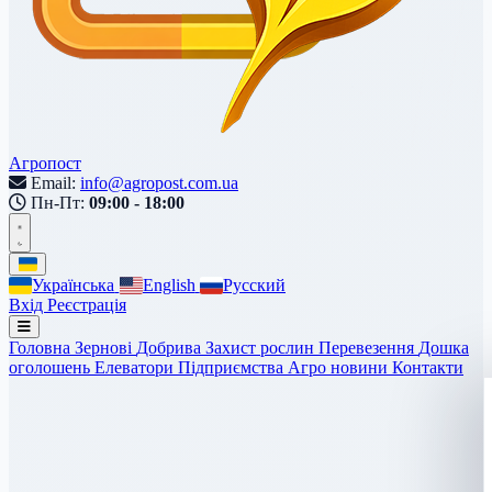
Агропост
Email:
info@agropost.com.ua
Пн-Пт:
09:00 - 18:00
Українська
English
Русский
Вхід
Реєстрація
Головна
Зернові
Добрива
Захист рослин
Перевезення
Дошка
оголошень
Елеватори
Підприємства
Агро новини
Контакти