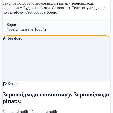
Закуповую дорого зерновідходи ріпаку, зерновідходи
соняшнику. Будь-які обсяги. Самовивіз. Телефонуйте, деталі
по телефону. 0967003389 Борис
Борис
#board_message-106542
Без фото
Куплю
Зерновідходи соняшнику. Зерновідходи
ріпаку.
Зернові й олійні
Зернові й олійні