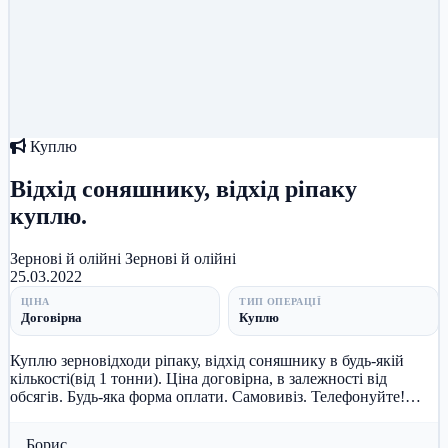
Куплю
Відхід соняшнику, відхід ріпаку
куплю.
Зернові й олійні
Зернові й олійні
25.03.2022
ЦІНА
ТИП ОПЕРАЦІЇ
Договірна
Куплю
Куплю зерновідходи ріпаку, відхід соняшнику в будь-якій
кількості(від 1 тонни). Ціна договірна, в залежності від
обсягів. Будь-яка форма оплати. Самовивіз. Телефонуйте!
0967003389...
Борис