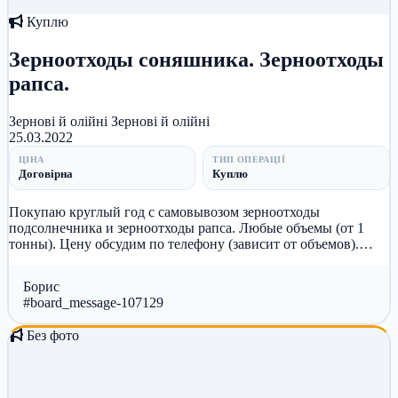
Куплю
Зерноотходы соняшника. Зерноотходы
рапса.
Зернові й олійні
Зернові й олійні
25.03.2022
ЦІНА
ТИП ОПЕРАЦІЇ
Договірна
Куплю
Покупаю круглый год с самовывозом зерноотходы
подсолнечника и зерноотходы рапса. Любые объемы (от 1
тонны). Цену обсудим по телефону (зависит от объемов).
Звоните! +380967003389 Бо...
Борис
#board_message-107129
Без фото