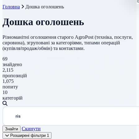
Головна
Дошка оголошень
Дошка оголошень
Різноманітні оголошення старого AgroPost (техніка, послуги,
сировина), згруповані за категоріями, типами операцій
(купівля/продаж/обмін) та контактами.
69
знайдено
2,115
пропозицій
1,075
попиту
10
категорій
Скинути
Знайти
Розширені фільтри
1