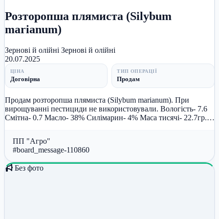
Розторопша плямиста (Silybum
marianum)
Зернові й олійні
Зернові й олійні
20.07.2025
ЦІНА
ТИП ОПЕРАЦІЇ
Договірна
Продам
Продам розторопша плямиста (Silybum marianum). При
вирощуванні пестициди не використовували. Вологість- 7.6
Смітна- 0.7 Масло- 38% Силімарин- 4% Маса тисячі- 22.7гр.
Енергія- 92%...
ПП "Агро"
#board_message-110860
Без фото