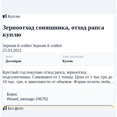
Куплю
Зерноотход соняшника, отход рапса
куплю
Зернові й олійні
Зернові й олійні
25.03.2022
ЦІНА
ТИП ОПЕРАЦІЇ
Договірна
Куплю
Круглый год покупаю отход рапса, зерноотход
подсолнечника. Самовывоз от 1 тонны. Цена от 1 тыс.грн до
10 тыс. грн, в зависимости от объемов. Форма оплаты любая.
Звоните! 0967003389...
Борис
#board_message-106702
Без фото