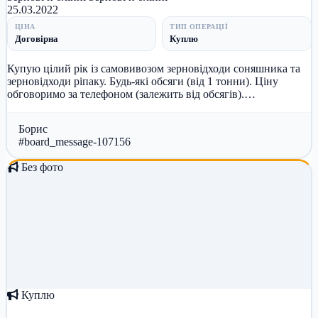
25.03.2022
ЦІНА
ТИП ОПЕРАЦІЇ
Договірна
Куплю
Купую цілий рік із самовивозом зерновідходи соняшника та
зерновідходи ріпаку. Будь-які обсяги (від 1 тонни). Ціну
обговоримо за телефоном (залежить від обсягів).
Телефонуйте! +3809...
Борис
#board_message-107156
Без фото
Куплю