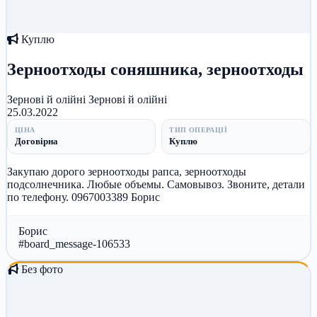
Куплю
Зерноотходы соняшника, зерноотходы
Зернові й олійні
Зернові й олійні
25.03.2022
ЦІНА
ТИП ОПЕРАЦІЇ
Договірна
Куплю
Закупаю дорого зерноотходы рапса, зерноотходы
подсолнечника. Любые объемы. Самовывоз. Звоните, детали
по телефону. 0967003389 Борис
Борис
#board_message-106533
Без фото