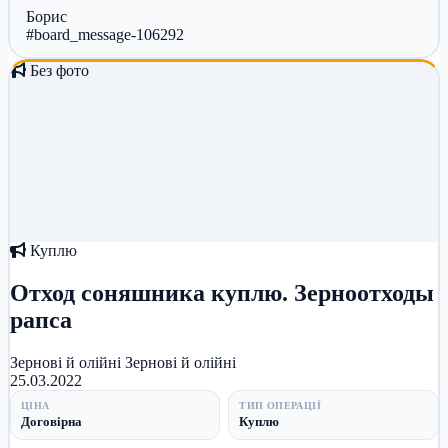
Борис
#board_message-106292
Без фото
Куплю
Отход соняшника куплю. Зерноотходы
рапса
Зернові й олійні
Зернові й олійні
25.03.2022
ЦІНА
ТИП ОПЕРАЦІЇ
Договірна
Куплю