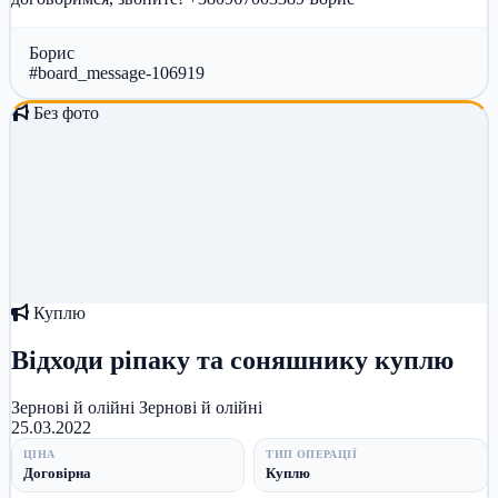
Борис
#board_message-106919
Без фото
Куплю
Відходи ріпаку та соняшнику куплю
Зернові й олійні
Зернові й олійні
25.03.2022
ЦІНА
ТИП ОПЕРАЦІЇ
Договірна
Куплю