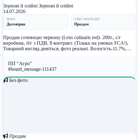
Зернові й олійні
Зернові й олійні
14.07.2026
ЦІНА
ТИП ОПЕРАЦІЇ
Договірна
Продам
Продам сочевицю червону (Lens culinaris red)- 200т., с/г
виробник, б/г з ПДВ, $ контракт. (Тільки на умовах FCA!).
Товарний вигляд дивіться, фото реальні. Вологість-11.7%,
сміття-...
ПП "Агро"
#board_message-111437
Без фото
Продам