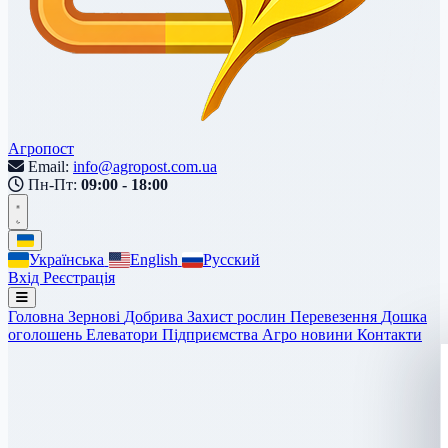
Агропост
Email:
info@agropost.com.ua
Пн-Пт:
09:00 - 18:00
Українська
English
Русский
Вхід
Реєстрація
Головна
Зернові
Добрива
Захист рослин
Перевезення
Дошка
оголошень
Елеватори
Підприємства
Агро новини
Контакти