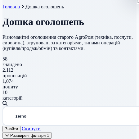
Головна
Дошка оголошень
Дошка оголошень
Різноманітні оголошення старого AgroPost (техніка, послуги,
сировина), згруповані за категоріями, типами операцій
(купівля/продаж/обмін) та контактами.
58
знайдено
2,112
пропозицій
1,074
попиту
10
категорій
Скинути
Знайти
Розширені фільтри
1