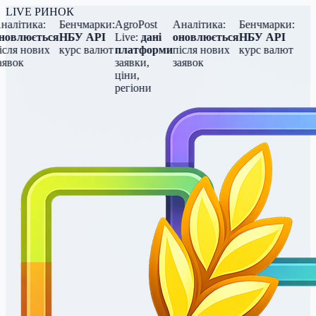
LIVE РИНОК
алітика:
Бенчмарки:
AgroPost
Аналітика:
Бенчмарки:
овлюється
НБУ API
Live:
дані
оновлюється
НБУ API
сля нових
курс валют
платформи
після нових
курс валют
явок
заявки,
заявок
ціни,
регіони