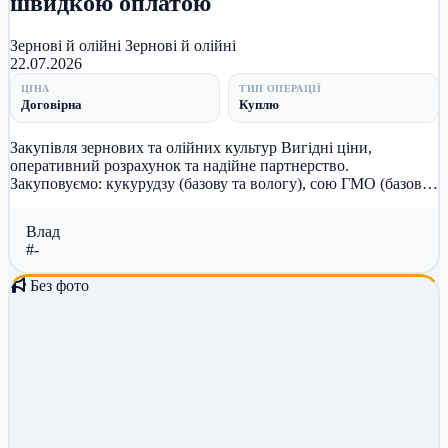
швидкою оплатою
Зернові й олійні
Зернові й олійні
22.07.2026
ЦІНА
ТИП ОПЕРАЦІЇ
Договірна
Куплю
Закупівля зернових та олійних культур Вигідні ціни,
оперативний розрахунок та надійне партнерство.
Закуповуємо: кукурудзу (базову та вологу), сою ГМО (базову
та вологу), пшеницю 2,...
Влад
#-
Без фото