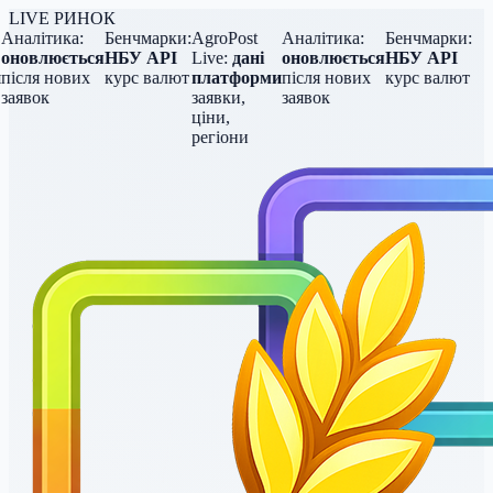
LIVE РИНОК
Аналітика:
Бенчмарки:
AgroPost
Аналітика:
Бенчмарки:
оновлюється
НБУ API
Live:
дані
оновлюється
НБУ API
після нових
курс валют
платформи
після нових
курс валют
заявок
заявки,
заявок
ціни,
регіони