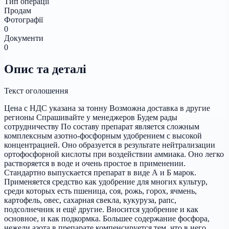
Тип операції
Продам
Фотографії
0
Документи
0
Опис та деталі
Текст оголошення
Цена с НДС указана за тонну Возможна доставка в другие
регионы Спрашивайте у менеджеров Будем рады
сотрудничеству По составу препарат является сложным
комплексным азотно-фосфорным удобрением с высокой
концентрацией. Оно образуется в результате нейтрализации
ортофосфорной кислоты при воздействии аммиака. Оно легко
растворяется в воде и очень простое в применении.
Стандартно выпускается препарат в виде А и Б марок.
Применяется средство как удобрение для многих культур,
среди которых есть пшеница, соя, рожь, горох, ячмень,
картофель, овес, сахарная свекла, кукуруза, рапс,
подсолнечник и ещё другие. Вносится удобрение и как
основное, и как подкормка. Большее содержание фосфора,
нежели азота в препарате компенсируется тем, что в него