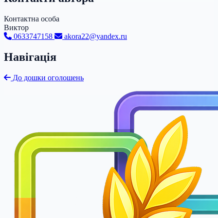
Контактна особа
Виктор
0633747158
akora22@yandex.ru
Навігація
До дошки оголошень