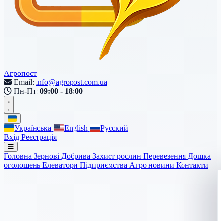
Агропост
Email:
info@agropost.com.ua
Пн-Пт:
09:00 - 18:00
Українська
English
Русский
Вхід
Реєстрація
Головна
Зернові
Добрива
Захист рослин
Перевезення
Дошка
оголошень
Елеватори
Підприємства
Агро новини
Контакти