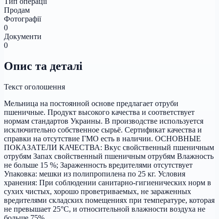
Тип операції
Продам
Фотографії
0
Документи
0
Опис та деталі
Текст оголошення
Мельница на постоянной основе предлагает отруби
пшеничные. Продукт высокого качества и соответствует
нормам стандартов Украины. В производстве используется
исключительно собственное сырьё. Сертификат качества и
справки на отсутствие ГМО есть в наличии. ОСНОВНЫЕ
ПОКАЗАТЕЛИ КАЧЕСТВА: Вкус свойственный пшеничным
отрубям Запах свойственный пшеничным отрубям Влажность
не больше 15 %; Зараженность вредителями отсутствует
Упаковка: мешки из полипропилена по 25 кг. Условия
хранения: При соблюдении санитарно-гигиенических норм в
сухих чистых, хорошо проветриваемых, не зараженных
вредителями складских помещениях при температуре, которая
не превышает 25°С, и относительной влажности воздуха не
больше 75%.