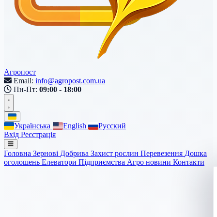
Агропост
Email:
info@agropost.com.ua
Пн-Пт:
09:00 - 18:00
Українська
English
Русский
Вхід
Реєстрація
Головна
Зернові
Добрива
Захист рослин
Перевезення
Дошка
оголошень
Елеватори
Підприємства
Агро новини
Контакти