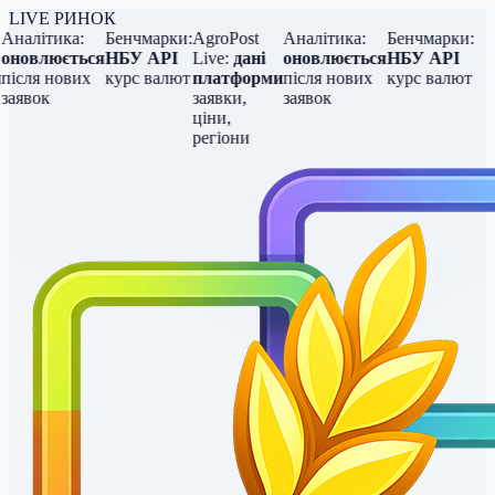
LIVE РИНОК
Аналітика:
Бенчмарки:
AgroPost
Аналітика:
Бенчмарки:
оновлюється
НБУ API
Live:
дані
оновлюється
НБУ API
після нових
курс валют
платформи
після нових
курс валют
заявок
заявки,
заявок
ціни,
регіони