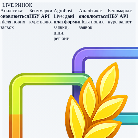
LIVE РИНОК
Аналітика:
Бенчмарки:
AgroPost
Аналітика:
Бенчмарки:
оновлюється
НБУ API
Live:
дані
оновлюється
НБУ API
після нових
курс валют
платформи
після нових
курс валют
заявок
заявки,
заявок
ціни,
регіони