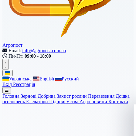
Агропост
Email:
info@agropost.com.ua
Пн-Пт:
09:00 - 18:00
Українська
English
Русский
Вхід
Реєстрація
Головна
Зернові
Добрива
Захист рослин
Перевезення
Дошка
оголошень
Елеватори
Підприємства
Агро новини
Контакти