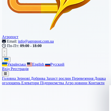
Агропост
Email:
info@agropost.com.ua
Пн-Пт:
09:00 - 18:00
Українська
English
Русский
Вхід
Реєстрація
Головна
Зернові
Добрива
Захист рослин
Перевезення
Дошка
оголошень
Елеватори
Підприємства
Агро новини
Контакти