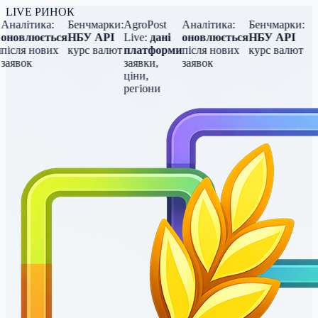
LIVE РИНОК
Аналітика:
Бенчмарки:
AgroPost
Аналітика:
Бенчмарки:
оновлюється
НБУ API
Live:
дані
оновлюється
НБУ API
після нових
курс валют
платформи
після нових
курс валют
заявок
заявки,
заявок
ціни,
регіони