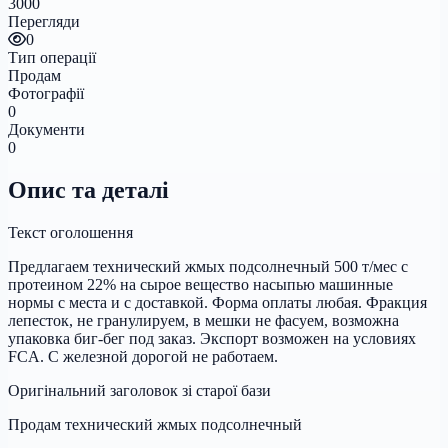
3000
Перегляди
0
Тип операції
Продам
Фотографії
0
Документи
0
Опис та деталі
Текст оголошення
Предлагаем технический жмых подсолнечный 500 т/мес с
протеином 22% на сырое вещество насыпью машинные
нормы с места и с доставкой. Форма оплаты любая. Фракция
лепесток, не гранулируем, в мешки не фасуем, возможна
упаковка биг-бег под заказ. Экспорт возможен на условиях
FCA. С железной дорогой не работаем.
Оригінальний заголовок зі старої бази
Продам технический жмых подсолнечный