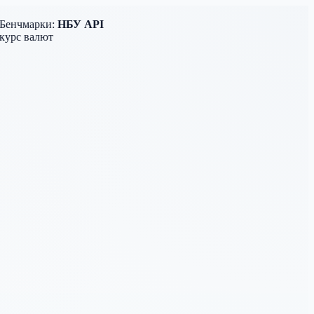
енчмарки:
НБУ API
рс валют