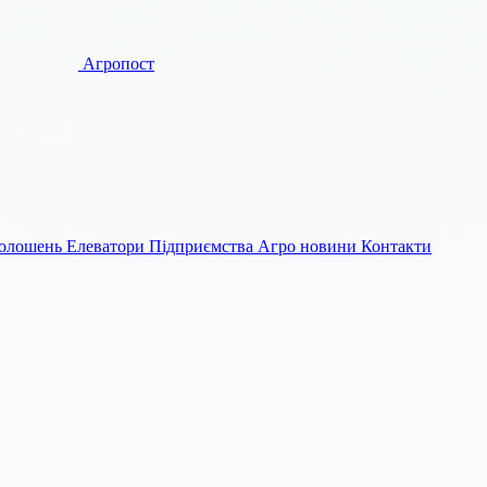
Агропост
голошень
Елеватори
Підприємства
Агро новини
Контакти