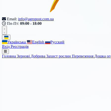
Email:
info@agropost.com.ua
Пн-Пт:
09:00 - 18:00
Українська
English
Русский
Вхід
Реєстрація
Головна
Зернові
Добрива
Захист рослин
Перевезення
Дошка о