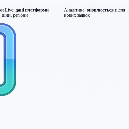
 Live:
дані платформи
Аналітика:
оновлюється
після
Б
іни, регіони
нових заявок
ку