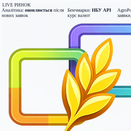
LIVE РИНОК
налітика:
оновлюється
після
Бенчмарки:
НБУ API
AgroPost
ових заявок
курс валют
заявки, ц