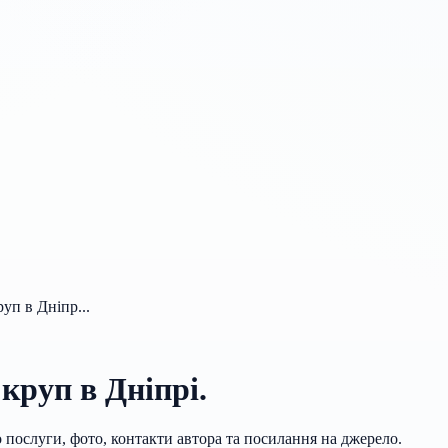
уп в Дніпр...
круп в Дніпрі.
 послуги, фото, контакти автора та посилання на джерело.