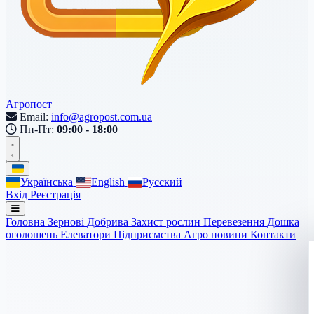
Агропост
Email:
info@agropost.com.ua
Пн-Пт:
09:00 - 18:00
Українська
English
Русский
Вхід
Реєстрація
Головна
Зернові
Добрива
Захист рослин
Перевезення
Дошка
оголошень
Елеватори
Підприємства
Агро новини
Контакти