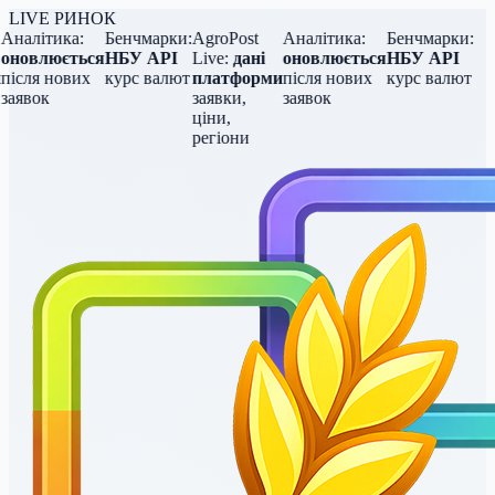
LIVE РИНОК
Аналітика:
Бенчмарки:
AgroPost
Аналітика:
Бенчмарки:
оновлюється
НБУ API
Live:
дані
оновлюється
НБУ API
після нових
курс валют
платформи
після нових
курс валют
заявок
заявки,
заявок
ціни,
регіони