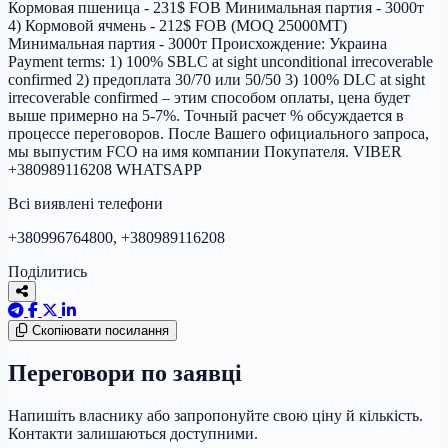
Кормовая пшеница - 231$ FOB Минимальная партия - 3000т
4) Кормовой ячмень - 212$ FOB (MOQ 25000MT)
Минимальная партия - 3000т Происхождение: Украина
Payment terms: 1) 100% SBLC at sight unconditional irrecoverable
confirmed 2) предоплата 30/70 или 50/50 3) 100% DLC at sight
irrecoverable confirmed – этим способом оплаты, цена будет
выше примерно на 5-7%. Точный расчет % обсуждается в
процессе переговоров. После Вашего официального запроса,
мы выпустим FCO на имя компании Покупателя. VIBER
+380989116208 WHATSAPP
Всі виявлені телефони
+380996764800, +380989116208
Поділитись
Скопіювати посилання
Переговори по заявці
Напишіть власнику або запропонуйте свою ціну й кількість.
Контакти залишаються доступними.