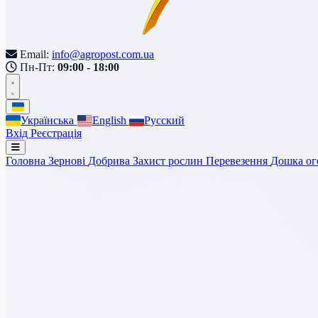
Email:
info@agropost.com.ua
Пн-Пт:
09:00 - 18:00
Українська
English
Русский
Вхід
Реєстрація
Головна
Зернові
Добрива
Захист рослин
Перевезення
Дошка о