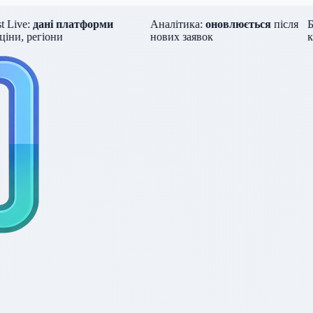
ive:
дані платформи
Аналітика:
оновлюється
після
Бен
ни, регіони
нових заявок
кур