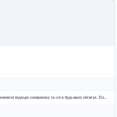
к на постійній основі закуповує жировмісні відходи соняшнику та сої в будь-яких обсягах. Пл...