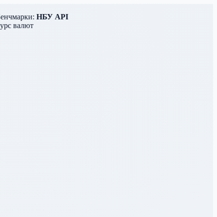
чмарки:
НБУ API
с валют