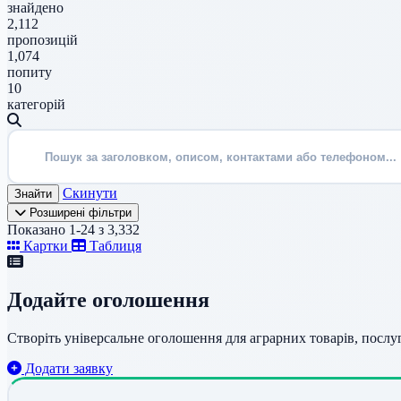
знайдено
2,112
пропозицій
1,074
попиту
10
категорій
Скинути
Знайти
Розширені фільтри
Показано 1-24 з 3,332
Картки
Таблиця
Додайте оголошення
Створіть універсальне оголошення для аграрних товарів, послу
Додати заявку