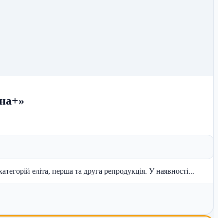
іна+»
Пропонуємо сертифіковане насіння озимої пшениці перевірених сортів української та європейської селекції. У продажу насіння категорій еліта, перша та друга репродукція. У наявності...