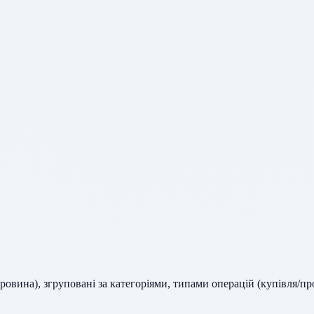
ировина), згруповані за категоріями, типами операцій (купівля/пр