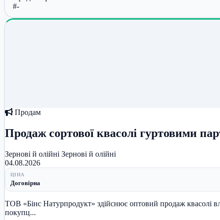
#-
Продам
Продаж сортової квасолі гуртовими па
Зернові й олійні
Зернові й олійні
04.08.2026
ЦІНА
Договірна
ТОВ «Бінс Натурпродукт» здійснює оптовий продаж квасолі вл
покупц...