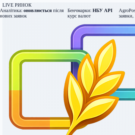
LIVE РИНОК
алітика:
оновлюється
після
Бенчмарки:
НБУ API
AgroPost L
их заявок
курс валют
заявки, ці