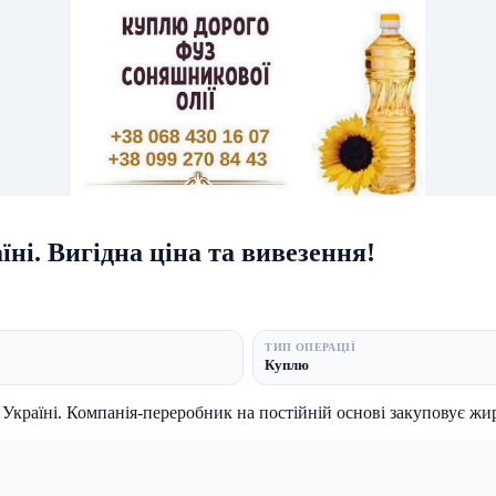
їні. Вигідна ціна та вивезення!
ТИП ОПЕРАЦІЇ
Куплю
Оперативно закуповуємо фуз, соапсток та баковий осад по всій Україні. Компанія-переробни