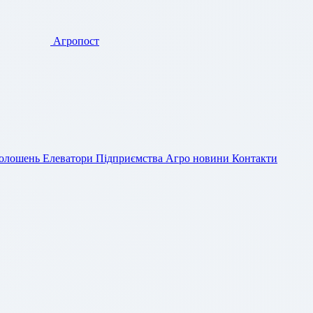
Агропост
голошень
Елеватори
Підприємства
Агро новини
Контакти