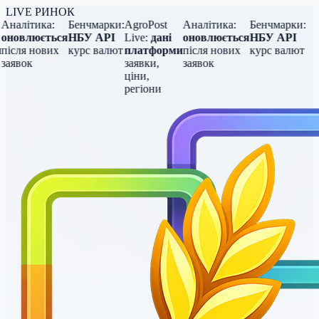
LIVE РИНОК
Аналітика:
Бенчмарки:
AgroPost
Аналітика:
Бенчмарки:
оновлюється
НБУ API
Live:
дані
оновлюється
НБУ API
після нових
курс валют
платформи
після нових
курс валют
заявок
заявки,
заявок
ціни,
регіони