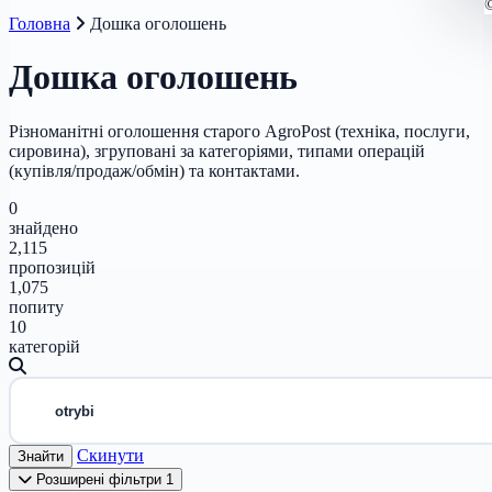
Головна
Дошка оголошень
Дошка оголошень
Різноманітні оголошення старого AgroPost (техніка, послуги,
сировина), згруповані за категоріями, типами операцій
(купівля/продаж/обмін) та контактами.
0
знайдено
2,115
пропозицій
1,075
попиту
10
категорій
Скинути
Знайти
Розширені фільтри
1