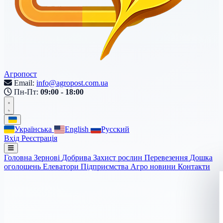
Агропост
Email:
info@agropost.com.ua
Пн-Пт:
09:00 - 18:00
Українська
English
Русский
Вхід
Реєстрація
Головна
Зернові
Добрива
Захист рослин
Перевезення
Дошка
оголошень
Елеватори
Підприємства
Агро новини
Контакти