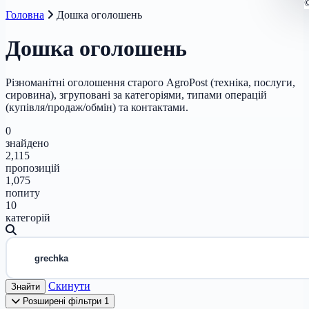
Головна
Дошка оголошень
Дошка оголошень
Різноманітні оголошення старого AgroPost (техніка, послуги,
сировина), згруповані за категоріями, типами операцій
(купівля/продаж/обмін) та контактами.
0
знайдено
2,115
пропозицій
1,075
попиту
10
категорій
Скинути
Знайти
Розширені фільтри
1