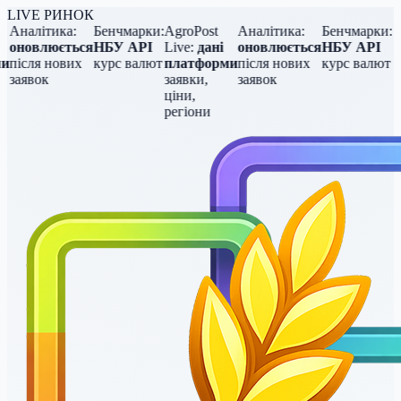
LIVE РИНОК
Аналітика:
Бенчмарки:
AgroPost
Аналітика:
Бенчмарки:
оновлюється
НБУ API
Live:
дані
оновлюється
НБУ API
и
після нових
курс валют
платформи
після нових
курс валют
заявок
заявки,
заявок
ціни,
регіони