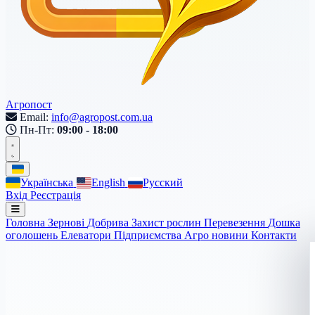
Агропост
Email:
info@agropost.com.ua
Пн-Пт:
09:00 - 18:00
Українська
English
Русский
Вхід
Реєстрація
Головна
Зернові
Добрива
Захист рослин
Перевезення
Дошка
оголошень
Елеватори
Підприємства
Агро новини
Контакти