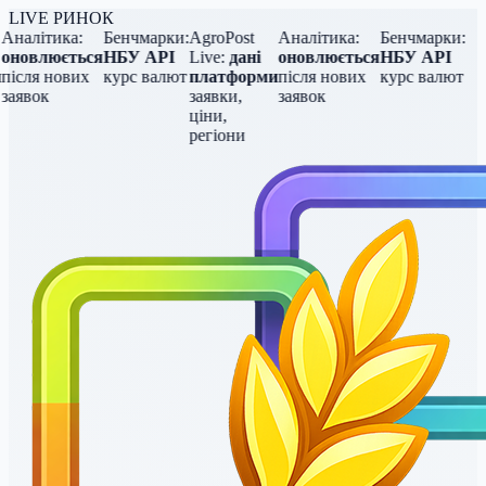
LIVE РИНОК
Аналітика:
Бенчмарки:
AgroPost
Аналітика:
Бенчмарки:
оновлюється
НБУ API
Live:
дані
оновлюється
НБУ API
після нових
курс валют
платформи
після нових
курс валют
заявок
заявки,
заявок
ціни,
регіони