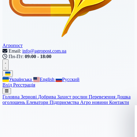
Агропост
Email:
info@agropost.com.ua
Пн-Пт:
09:00 - 18:00
Українська
English
Русский
Вхід
Реєстрація
Головна
Зернові
Добрива
Захист рослин
Перевезення
Дошка
оголошень
Елеватори
Підприємства
Агро новини
Контакти